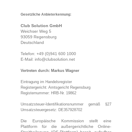
Hoodies
Gesetzliche Anbieterkennung:
Gläser & Tassen & Krüge
Kochen & Grillen
Club Solution GmbH
Weichser Weg 5
93059 Regensburg
Aufkleber & Handys & Mousepads
Deutschland
Taschen
Telefon: +49 (0)941 600 1000
Polo`s & Hemden
E-Mail: info@clubsolution.net
Wimpel & Fanschal & Schirme
Vertreten durch: Markus Wagner
Kappen & Mützen
Eintragung im Handelsregister
Alles fürs Bad
Registergericht: Amtsgericht Regensburg
Registernummer: HRB-Nr. 19862
Leinwände und Kissen
Umsatzsteuer-Identifikationsnummer gemäß §27
Alles für die Kids
Umsatzsteuergesetz: DE357928702
Jacken
Die Europäische Kommission stellt eine
Long Sleeve & Tank Top
Plattform für die außergerichtliche Online-