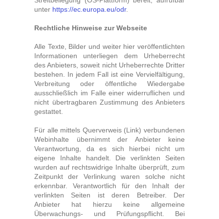
Streitbeilegung (OS-Plattform) bereit, aufrufbar
Gutscheine
unter
https://ec.europa.eu/odr
.
Jogging & Shorts
Rechtliche Hinweise zur Webseite
Alle Texte, Bilder und weiter hier veröffentlichten
Informationen unterliegen dem Urheberrecht
GOODING
des Anbieters, soweit nicht Urheberrechte Dritter
bestehen. In jedem Fall ist eine Vervielfältigung,
KONFIGURATOR
Verbreitung oder öffentliche Wiedergabe
ausschließlich im Falle einer widerruflichen und
nicht übertragbaren Zustimmung des Anbieters
gestattet.
Für alle mittels Querverweis (Link) verbundenen
Webinhalte übernimmt der Anbieter keine
Verantwortung, da es sich hierbei nicht um
eigene Inhalte handelt. Die verlinkten Seiten
wurden auf rechtswidrige Inhalte überprüft, zum
Zeitpunkt der Verlinkung waren solche nicht
erkennbar. Verantwortlich für den Inhalt der
verlinkten Seiten ist deren Betreiber. Der
Anbieter hat hierzu keine allgemeine
Überwachungs- und Prüfungspflicht. Bei