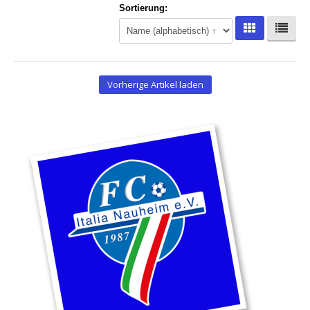
Sortierung:
Hoodies
Gläser & Tassen & Krüge
Kochen & Grillen
Vorherige Artikel laden
Aufkleber & Handys & Mousepads
Taschen
Polo`s & Hemden
Wimpel & Fanschal & Schirme
Kappen & Mützen
Alles fürs Bad
Leinwände und Kissen
Alles für die Kids
Jacken
Long Sleeve & Tank Top