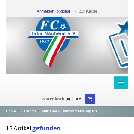
Anmelden (optional)
|
Zur Kasse
HOME
Warenkorb
(
0
)
0
€
FANSHOP
Home
Fanshop
Aufkleber & Handys & Mousepads
Sweater
15
Artikel
gefunden
T-Shirts